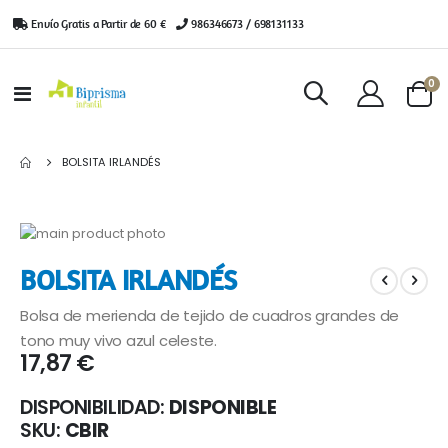
Envío Gratis a Partir de 60 €
|
986346673 / 698131133
ar
0
Toggle
Cart
Nav
BOLSITA IRLANDÉS
Saltar
al
Saltar
BOLSITA IRLANDÉS
final
al
de
comienzo
Bolsa de merienda de tejido de cuadros grandes de
la
de
galería
la
tono muy vivo azul celeste.
17,87 €
de
galería
imágenes
de
imágenes
DISPONIBILIDAD:
DISPONIBLE
SKU
CBIR