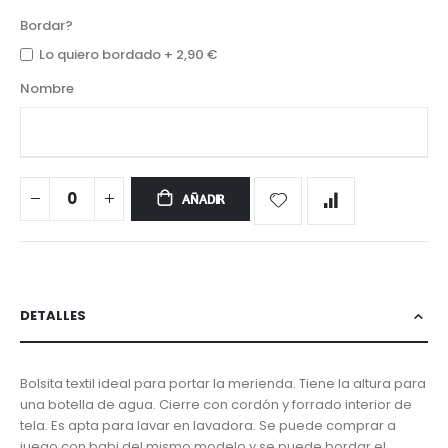
Bordar?
Lo quiero bordado
+
2,90 €
Nombre
AÑADIR
DETALLES
Bolsita textil ideal para portar la merienda. Tiene la altura para
una botella de agua. Cierre con cordón y forrado interior de
tela. Es apta para lavar en lavadora. Se puede comprar a
juego con babi del mismo modelo y se puede bordar el