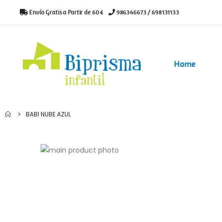
Envío Gratis a Partir de 60 €
|
986346673 / 698131133
Home
BABI NUBE AZUL
Saltar
al
Saltar
final
al
de
comienzo
la
de
galería
la