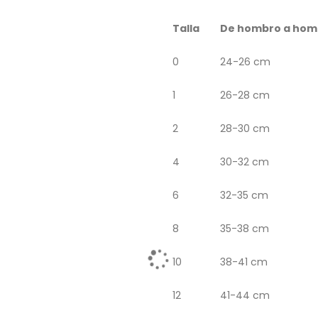
Talla
De hombro a hom
0
24-26 cm
1
26-28 cm
2
28-30 cm
4
30-32 cm
6
32-35 cm
8
35-38 cm
10
38-41 cm
12
41-44 cm