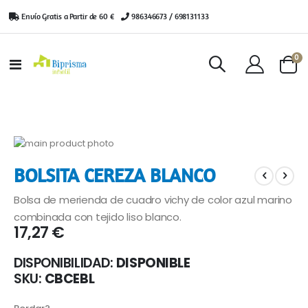
Envío Gratis a Partir de 60 €
|
986346673 / 698131133
ar
0
Toggle
Cart
Nav
Saltar
al
Saltar
BOLSITA CEREZA BLANCO
final
al
de
comienzo
Bolsa de merienda de cuadro vichy de color azul marino
la
de
galería
la
combinada con tejido liso blanco.
17,27 €
de
galería
imágenes
de
imágenes
DISPONIBILIDAD:
DISPONIBLE
SKU
CBCEBL