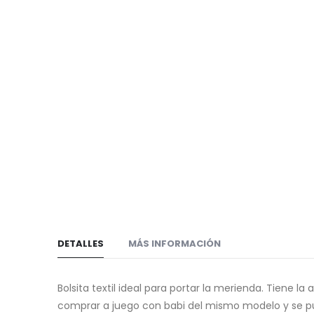
de
galería
imágenes
de
imágenes
DETALLES
MÁS INFORMACIÓN
Bolsita textil ideal para portar la merienda. Tiene la
comprar a juego con babi del mismo modelo y se p