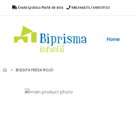
Envío Gratis a Partir de 60 €
|
986346673 / 698131133
Home
BOLSITA FRESA ROJO
Saltar
al
Saltar
final
al
de
comienzo
la
de
galería
la