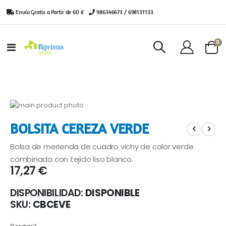
Envío Gratis a Partir de 60 €
|
986346673 / 698131133
ar
0
Toggle
Cart
Nav
Saltar
al
Saltar
BOLSITA CEREZA VERDE
final
al
de
comienzo
Bolsa de merienda de cuadro vichy de color verde
la
de
galería
la
combinada con tejido liso blanco.
17,27 €
de
galería
imágenes
de
imágenes
DISPONIBILIDAD:
DISPONIBLE
SKU
CBCEVE