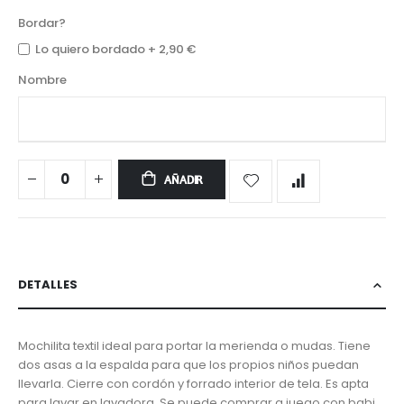
Bordar?
Lo quiero bordado
+
2,90 €
Nombre
AÑADIR
DETALLES
Mochilita textil ideal para portar la merienda o mudas. Tiene
dos asas a la espalda para que los propios niños puedan
llevarla. Cierre con cordón y forrado interior de tela. Es apta
para lavar en lavadora. Se puede comprar a juego con babi