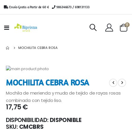
Envío Gratis a Partir de 60 €
|
986346673 / 698131133
ar
0
Toggle
Cart
Nav
MOCHILITA CEBRA ROSA
Saltar
al
Saltar
MOCHILITA CEBRA ROSA
final
al
de
comienzo
Mochila de merienda y muda de tejido de rayas rosas
la
de
galería
la
combinada con tejido liso.
17,75 €
de
galería
imágenes
de
imágenes
DISPONIBILIDAD:
DISPONIBLE
SKU
CMCBRS