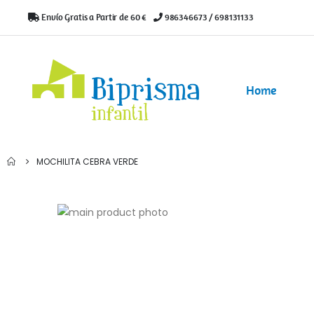
Envío Gratis a Partir de 60 €
|
986346673 / 698131133
Home
MOCHILITA CEBRA VERDE
Saltar
al
Saltar
final
al
de
comienzo
la
de
galería
la