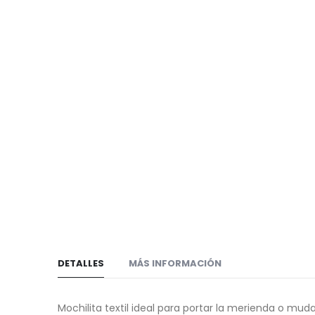
de
galería
imágenes
de
imágenes
DETALLES
MÁS INFORMACIÓN
Mochilita textil ideal para portar la merienda o muda