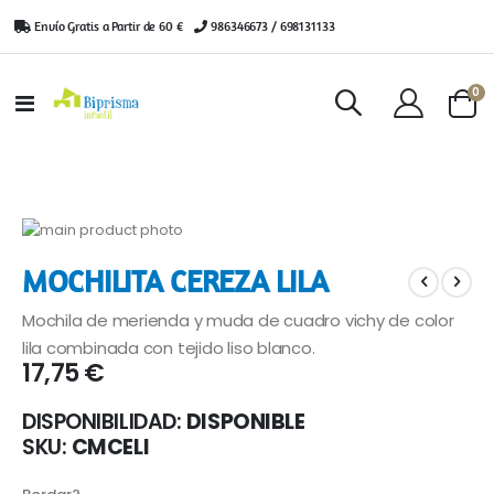
Envío Gratis a Partir de 60 €
|
986346673 / 698131133
ar
0
Toggle
Cart
Nav
Saltar
al
Saltar
MOCHILITA CEREZA LILA
final
al
de
comienzo
Mochila de merienda y muda de cuadro vichy de color
la
de
galería
la
lila combinada con tejido liso blanco.
17,75 €
de
galería
imágenes
de
imágenes
DISPONIBILIDAD:
DISPONIBLE
SKU
CMCELI