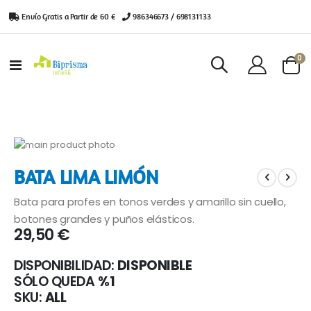
Envío Gratis a Partir de 60 €
|
986346673 / 698131133
ar
0
Toggle
Cart
Nav
Saltar
al
Saltar
BATA LIMA LIMÓN
final
al
de
comienzo
Bata para profes en tonos verdes y amarillo sin cuello,
la
de
galería
la
botones grandes y puños elásticos.
29,50 €
de
galería
imágenes
de
imágenes
DISPONIBILIDAD:
DISPONIBLE
SÓLO QUEDA
%1
SKU
ALL