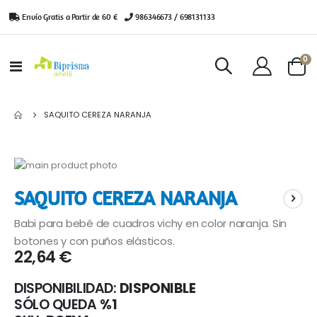
Envío Gratis a Partir de 60 €
|
986346673 / 698131133
ar
0
Toggle
Cart
Nav
SAQUITO CEREZA NARANJA
Saltar
al
Saltar
SAQUITO CEREZA NARANJA
final
al
de
comienzo
Babi para bebé de cuadros vichy en color naranja. Sin
la
de
galería
la
botones y con puños elásticos.
22,64 €
de
galería
imágenes
de
imágenes
DISPONIBILIDAD:
DISPONIBLE
SÓLO QUEDA
%1