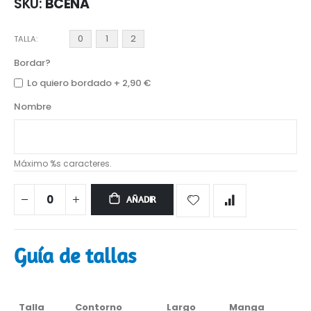
SKU
BCENA
0
1
2
TALLA
Bordar?
Lo quiero bordado
+
2,90 €
Nombre
Máximo %s caracteres.
AÑADIR
Guía de tallas
Talla
Contorno
Largo
Manga