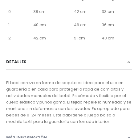
0
38 cm
42 cm
33 cm
1
40 cm
46 cm
36 cm
2
42 cm
51 cm
40 cm
DETALLES
El babi cereza en forma de saquito es ideal para el uso en
guardería o en casa para proteger la ropa de comiditas y
actividades manuales del bebé. Es cómodo y flexible por el
cuello elástico y puños goma. El tejido repele la humedad y se
mantiene sin deformarse con los lavados. Es apropiado para
bebés de 0-24 meses. Este babi tiene a juego bolsa o
mochila textil para la guardería con forrado interior.
MÁS INFORMACIÓN