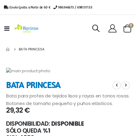
Envío Gratis a Partir de 60 €
|
986346673 / 698131133
ar
0
Toggle
Cart
Nav
BATA PRINCESA
Saltar
al
Saltar
BATA PRINCESA
final
al
de
comienzo
Bata para profes de tejidos lisos y rayas en tonos rosas.
la
de
galería
la
Botones de tamaño pequeño y puños elásticos.
29,32 €
de
galería
imágenes
de
imágenes
DISPONIBILIDAD:
DISPONIBLE
SÓLO QUEDA
%1