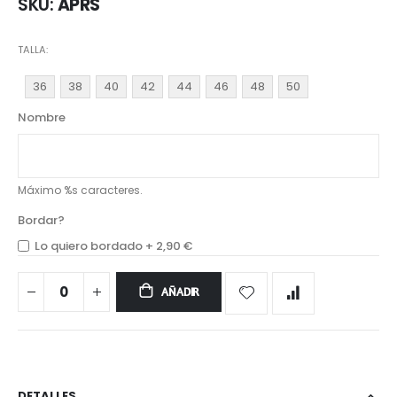
SKU
APRS
TALLA
36
38
40
42
44
46
48
50
Nombre
Máximo %s caracteres.
Bordar?
Lo quiero bordado
+
2,90 €
AÑADIR
DETALLES