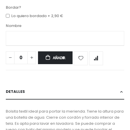
Bordar?
Lo quiero bordado
+
2,90 €
Nombre
AÑADIR
DETALLES
Bolsita textil ideal para portar la merienda. Tiene la altura para
una botella de agua. Cierre con cordón y forrado interior de
tela. Es apta para lavar en lavadora. Se puede comprar a
juego con babi del mismo modelo y se puede bordar el