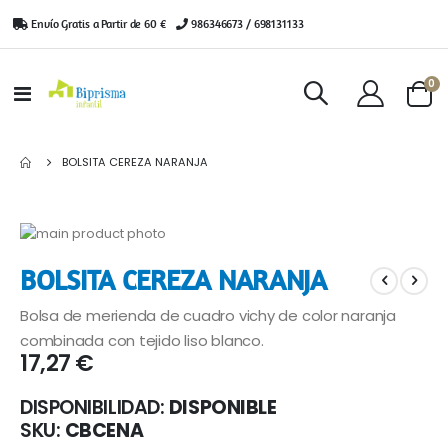
Envío Gratis a Partir de 60 €
|
986346673 / 698131133
ar
0
Toggle
Cart
Nav
BOLSITA CEREZA NARANJA
Saltar
al
Saltar
BOLSITA CEREZA NARANJA
final
al
de
comienzo
Bolsa de merienda de cuadro vichy de color naranja
la
de
galería
la
combinada con tejido liso blanco.
17,27 €
de
galería
imágenes
de
imágenes
DISPONIBILIDAD:
DISPONIBLE
SKU
CBCENA